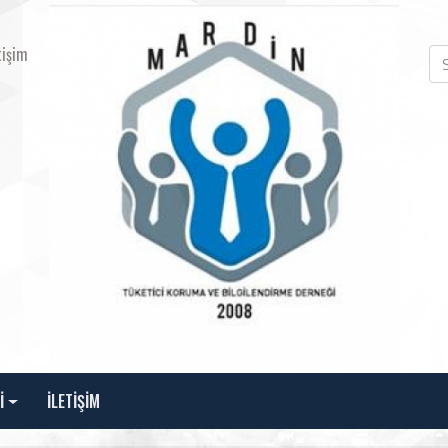
tişim
İ
İLETİŞİM