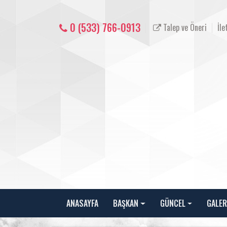
0 (533) 766-0913
Talep ve Öneri
İle
ANASAYFA
BAŞKAN
GÜNCEL
GALER