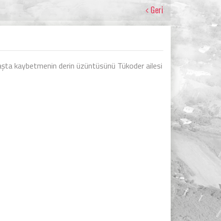
Geri
yaşta kaybetmenin derin üzüntüsünü Tükoder ailesi