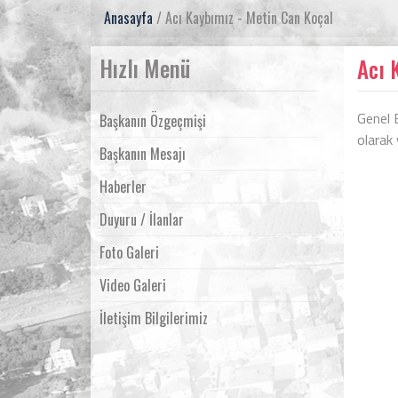
Anasayfa
/ Acı Kaybımız - Metin Can Koçal
Hızlı Menü
Acı 
Genel 
Başkanın Özgeçmişi
olarak
Başkanın Mesajı
Haberler
Duyuru / İlanlar
Foto Galeri
Video Galeri
İletişim Bilgilerimiz