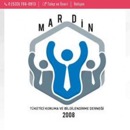
0 (533) 766-0913
Talep ve Öneri
İletişim